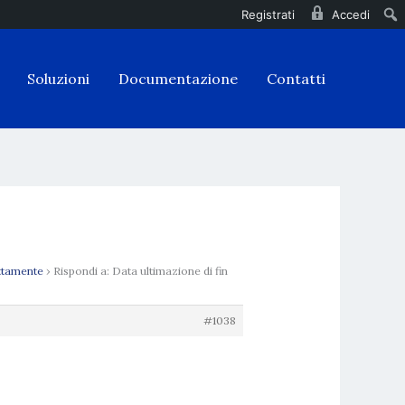
Registrati
Accedi
Soluzioni
Documentazione
Contatti
ettamente
›
Rispondi a: Data ultimazione di fin
#1038