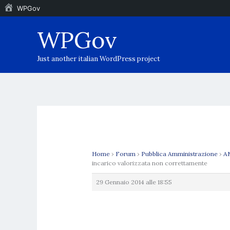
WPGov
Vai
WPGov
al
contenuto
Just another italian WordPress project
Home
›
Forum
›
Pubblica Amministrazione
›
AN
incarico valorizzata non correttamente
29 Gennaio 2014 alle 18:55