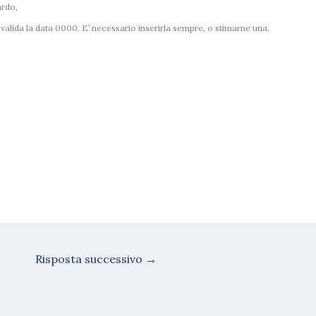
ardo,
alida la data 0000. E’ necessario inserirla sempre, o stimarne una.
Risposta successivo
→