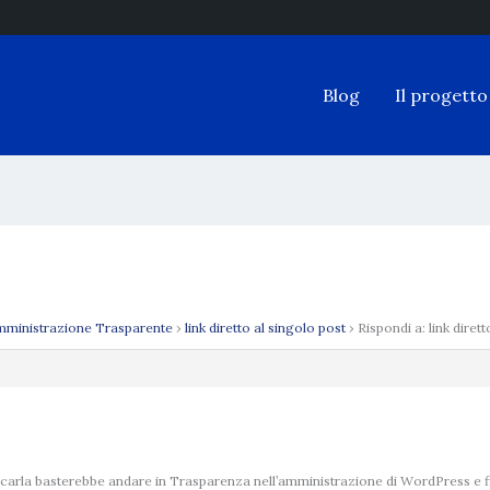
Blog
Il progetto
ministrazione Trasparente
›
link diretto al singolo post
›
Rispondi a: link diret
carla basterebbe andare in Trasparenza nell’amministrazione di WordPress e fil