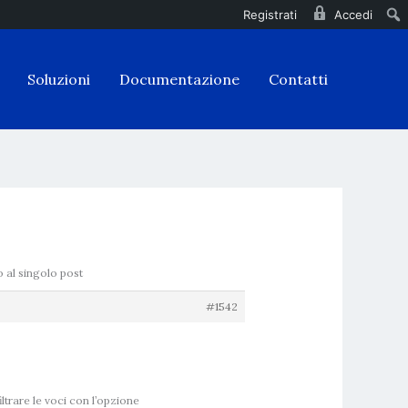
Registrati
Accedi
Soluzioni
Documentazione
Contatti
to al singolo post
#1542
trare le voci con l’opzione