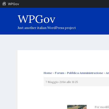
WPGov
Vai
WPGov
al
contenuto
Just another italian WordPress project
Home
›
Forum
›
Pubblica Amministrazione
›
Am
7 Maggio 2014 alle 11:25
Per modifi