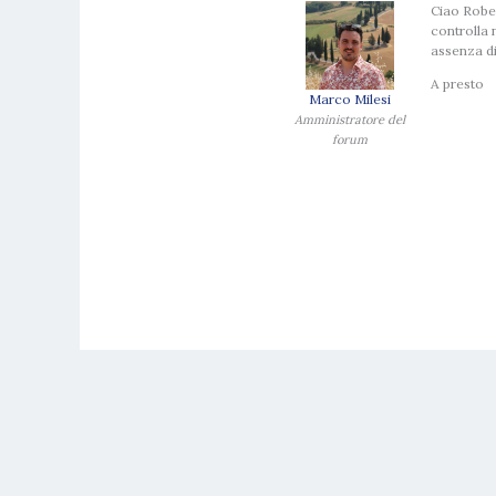
Ciao Robe
controlla 
assenza di
A presto
Marco Milesi
Amministratore del
forum