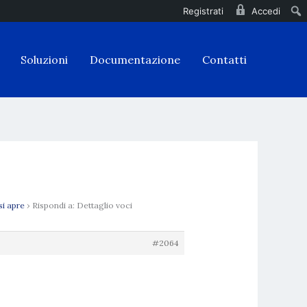
Registrati
Accedi
Soluzioni
Documentazione
Contatti
si apre
›
Rispondi a: Dettaglio voci
#2064