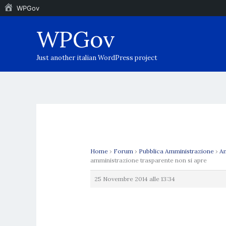
WPGov
Vai
WPGov
al
contenuto
Just another italian WordPress project
Home
›
Forum
›
Pubblica Amministrazione
›
Am
amministrazione trasparente non si apre
25 Novembre 2014 alle 13:34