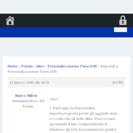
Vai
al
contenuto
Home
›
Forum
›
Altro
›
Personalizzazione Pasw2015
›
Rispondi a:
Personalizzazione Pasw2015
13 Marzo 2015 alle 14:31
#2755
Marco Milesi
Ciao!
Amministratore del
forum
1. Purtroppo la funzionalità
importa/esporta perde gli aggiudicatari
e i codici fiscali delle ditte. Puoi ovviare
spostando il sito comprendendo il
database (in rete trovi numerose guide).