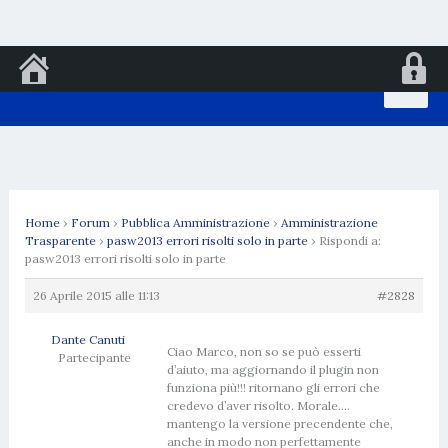
Vai
al
contenuto
Home
›
Forum
›
Pubblica Amministrazione
›
Amministrazione
Trasparente
›
pasw2013 errori risolti solo in parte
›
Rispondi a:
pasw2013 errori risolti solo in parte
26 Aprile 2015 alle 11:13
#2828
Dante Canuti
Ciao Marco, non so se può esserti
Partecipante
d’aiuto, ma aggiornando il plugin non
funziona più!!! ritornano gli errori che
credevo d’aver risolto. Morale….
mantengo la versione precendente che,
anche in modo non perfettamente