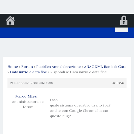
Vai
al
contenuto
Home
›
Forum
›
Pubblica Amministrazione
›
ANAC XML Bandi di Gara
›
Data inizio e data fine
›
Rispondi a: Data inizio e data fine
21 Febbraio 2016 alle 17:18
#3056
Marco Milesi
Ciao,
Amministratore del
quale sistema operativo usano i pc?
forum
Anche con Google Chrome hanno
questo bug?