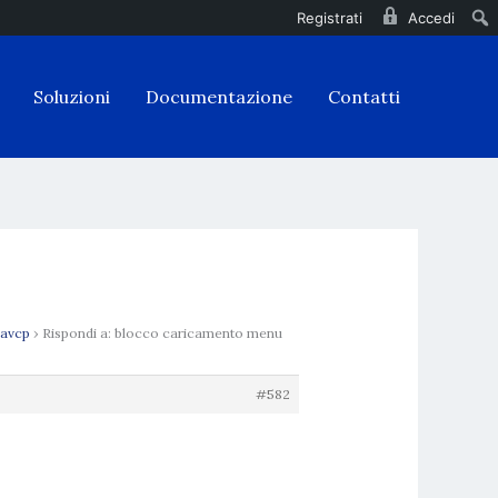
Registrati
Accedi
Soluzioni
Documentazione
Contatti
 avcp
›
Rispondi a: blocco caricamento menu
#582