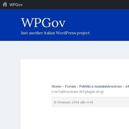
WPGov
Vai
WPGov
al
contenuto
Just another italian WordPress project
Home
›
Forum
›
Pubblica Amministrazione
›
AN
con l’attivazione del plugin avcp
11 Gennaio 2014 alle 0:41