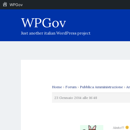
WPGov
Vai
WPGov
al
contenuto
Just another italian WordPress project
Home
›
Forum
›
Pubblica Amministrazione
›
Am
23 Gennaio 2014 alle 16:48
Aiuto!!!