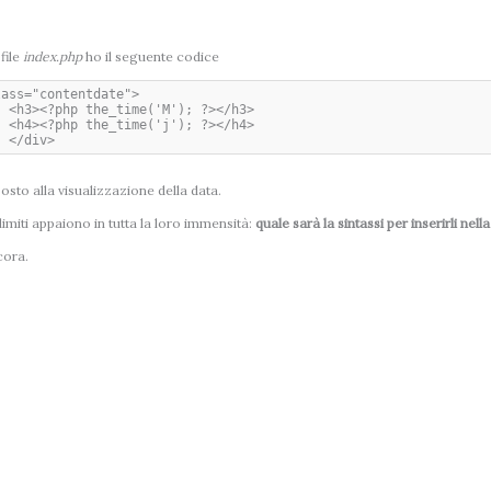
 file
index.php
ho il seguente codice
ass="contentdate">

/h3>

/h4>

	</div>
osto alla visualizzazione della data.
 limiti appaiono in tutta la loro immensità:
quale sarà la sintassi per inserirli nel
cora.