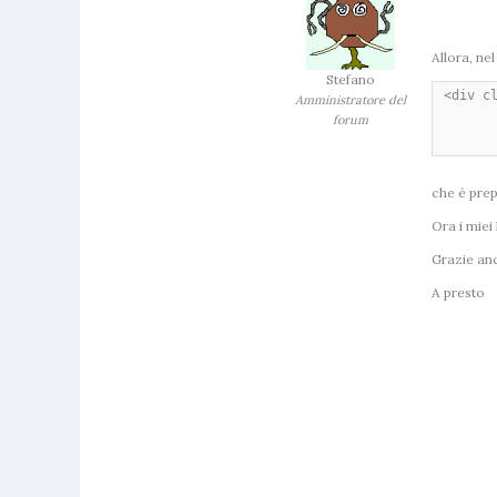
Allora, nel
Stefano
<div cl
Amministratore del
	<h3><?php the_time('M'); ?><
forum
	<h4><?php the_time('j'); ?><
che è prep
Ora i miei
Grazie an
A presto