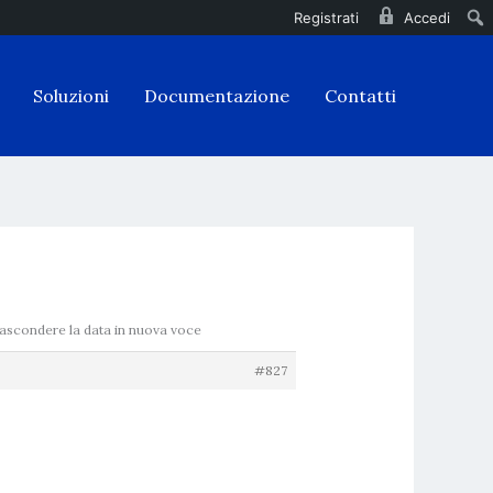
Registrati
Accedi
Soluzioni
Documentazione
Contatti
Nascondere la data in nuova voce
#827