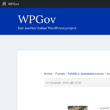
WPGov
Vai
WPGov
al
contenuto
Just another italian WordPress project
Home
›
Forum
›
Pubblica Amministrazione
›
Am
27 Gennaio 2014 alle 12:10
…. Quindi?