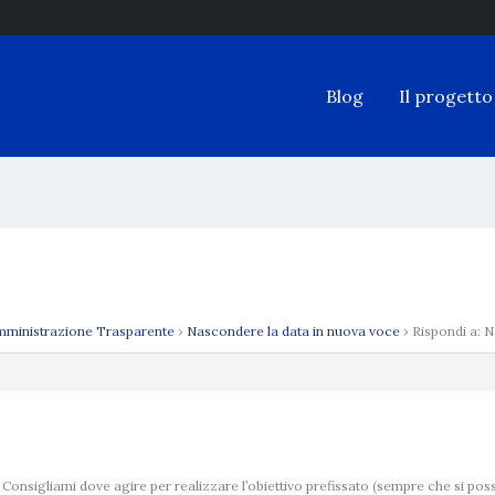
Blog
Il progetto
ministrazione Trasparente
›
Nascondere la data in nuova voce
›
Rispondi a: 
 Consigliami dove agire per realizzare l’obiettivo prefissato (sempre che si pos