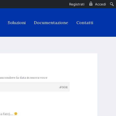
Registrati
Accedi
Soluzioni
Documentazione
Contatti
Nascondere la data in nuova voce
#908
sa fare)….