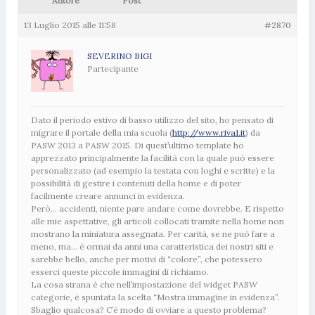
Autore
Post
13 Luglio 2015 alle 11:58
#2870
SEVERINO BIGI
Partecipante
Dato il periodo estivo di basso utilizzo del sito, ho pensato di
migrare il portale della mia scuola (
http://www.riva1.it
) da
PASW 2013 a PASW 2015. Di quest’ultimo template ho
apprezzato principalmente la facilità con la quale può essere
personalizzato (ad esempio la testata con loghi e scritte) e la
possibilità di gestire i contenuti della home e di poter
facilmente creare annunci in evidenza.
Però… accidenti, niente pare andare come dovrebbe. E rispetto
alle mie aspettative, gli articoli collocati tramite nella home non
mostrano la miniatura assegnata. Per carità, se ne può fare a
meno, ma… è ormai da anni una caratteristica dei nostri siti e
sarebbe bello, anche per motivi di “colore”, che potessero
esserci queste piccole immagini di richiamo.
La cosa strana è che nell’impostazione del widget PASW
categorie, è spuntata la scelta “Mostra immagine in evidenza”.
Sbaglio qualcosa? C’è modo di ovviare a questo problema?