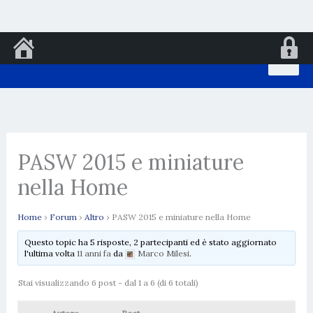
Vai
al
contenuto
PASW 2015 e miniature
nella Home
Home
›
Forum
›
Altro
›
PASW 2015 e miniature nella Home
Questo topic ha 5 risposte, 2 partecipanti ed è stato aggiornato
l'ultima volta
11 anni fa
da
Marco Milesi
.
Stai visualizzando 6 post - dal 1 a 6 (di 6 totali)