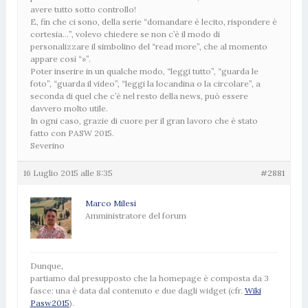
avere tutto sotto controllo!
E, fin che ci sono, della serie “domandare è lecito, rispondere è
cortesia…”, volevo chiedere se non c’è il modo di
personalizzare il simbolino del “read more”, che al momento
appare così “»”.
Poter inserire in un qualche modo, “leggi tutto”, “guarda le
foto”, “guarda il video”, “leggi la locandina o la circolare”, a
seconda di quel che c’è nel resto della news, può essere
davvero molto utile.
In ogni caso, grazie di cuore per il gran lavoro che è stato
fatto con PASW 2015.
Severino
16 Luglio 2015 alle 8:35
#2881
Marco Milesi
Amministratore del forum
Dunque,
partiamo dal presupposto che la homepage è composta da 3
fasce: una è data dal contenuto e due dagli widget (cfr.
Wiki
Pasw2015
).