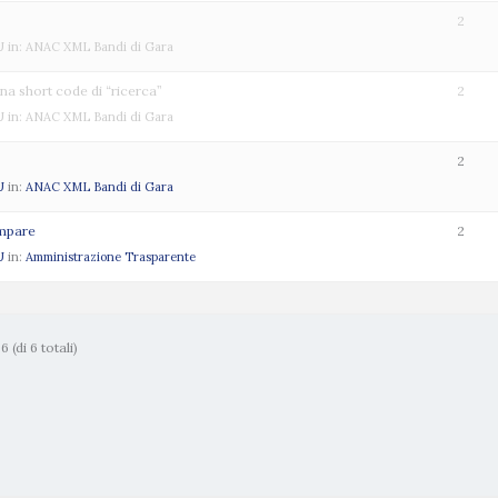
2
U
in:
ANAC XML Bandi di Gara
ina short code di “ricerca”
2
U
in:
ANAC XML Bandi di Gara
2
U
in:
ANAC XML Bandi di Gara
ompare
2
U
in:
Amministrazione Trasparente
 (di 6 totali)