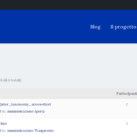
Blog
Il progetto
 (di 6 totali)
Partecipant
egister_taxonomy_areesettori
2
U
in:
Amministrazione Aperta
hivi
3
U
in:
Amministrazione Trasparente