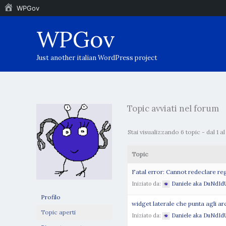
WPGov
Vai
WPGov
al
contenuto
Just another italian WordPress project
Topic avviati nel forum
Stai visualizzando 6 topic - dal 1 al 6
Topic
Fatal error: Cannot redeclare r
Iniziato da:
Daniele aka DuNdId
Profilo
widget laterale che punta agli arc
Topic aperti
Iniziato da:
Daniele aka DuNdId