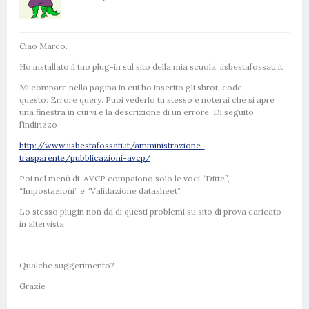
Ciao Marco.
Ho installato il tuo plug-in sul sito della mia scuola. iisbestafossati.it
Mi compare nella pagina in cui ho inserito gli shrot-code
questo: Errore query. Puoi vederlo tu stesso e noterai che si apre
una finestra in cui vi è la descrizione di un errore. Di seguito
l’indirizzo
http://www.iisbestafossati.it/amministrazione-
trasparente/pubblicazioni-avcp/
Poi nel menù di AVCP compaiono solo le voci “Ditte”,
“Impostazioni” e “Validazione datasheet”.
Lo stesso plugin non da di questi problemi su sito di prova caricato
in altervista
Qualche suggerimento?
Grazie