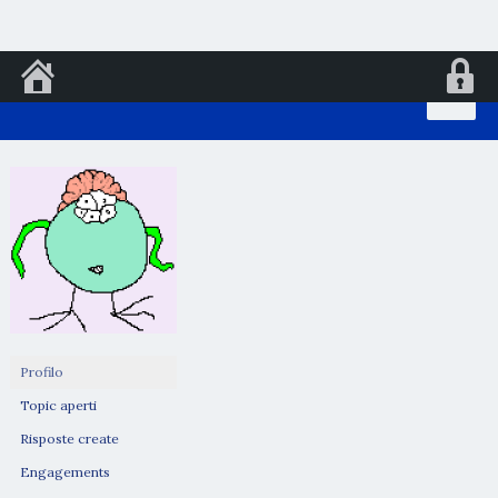
Vai
al
contenuto
Profilo
Topic aperti
Risposte create
Engagements