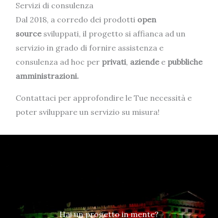
Servizi di consulenza
Dal 2018, a corredo dei prodotti
open
source
sviluppati, il progetto si affianca ad un
servizio in grado di fornire assistenza e
consulenza ad hoc per
privati
,
aziende
e
pubbliche
amministrazioni.
Contattaci per approfondire le Tue necessità e
poter sviluppare un servizio su misura!
Hai un progetto in mente?