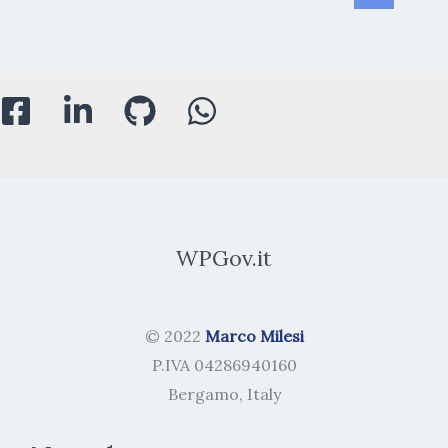
per
AVCP
versione
2.0
WPGov.it
© 2022
Marco Milesi
P.IVA 04286940160
Bergamo, Italy