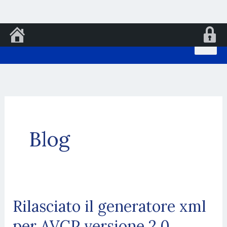
Vai
al
contenuto
Blog
Rilasciato il generatore xml
per AVCP versione 2.0