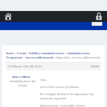
Vai
al
contenuto
Home
›
Forum
›
Pubblica Amministrazione
›
Amministrazione
Trasparente
›
Ancora sulla bussola
›
Rispondi a: Ancora sulla bussola
1 Febbraio 2014 alle 12:03
#1096
Marco Milesi
Ciao,
Amministratore del
forum
avevo il tuo stesso problema.
Su consiglio di Marco ho impostato Wp
nel modo seguente:
Impostazioni / permalink /nome