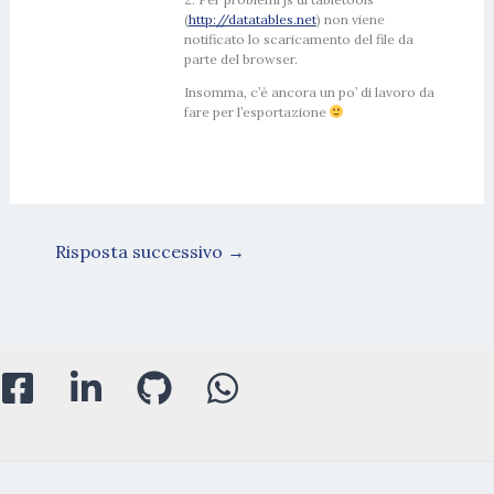
(
http://datatables.net
) non viene
notificato lo scaricamento del file da
parte del browser.
Insomma, c’è ancora un po’ di lavoro da
fare per l’esportazione
Risposta successivo
→