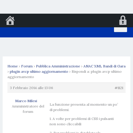
Vai
al
contenuto
Home
›
Forum
›
Pubblica Amministrazione
›
ANAC XML Bandi di Gara
›
plugin avcp ultimo aggiornamento
›
Rispondi a: plugin avcp ultimo
aggiornamento
3 Febbraio 2014 alle 13:06
#1121
Marco Milesi
La funzione presenta al momento un po’
Amministratore del
di problemi.
forum
1. A volte per problemi di CSS i pulsanti
non sono cliccabili
2. Per problemi js di tabletools