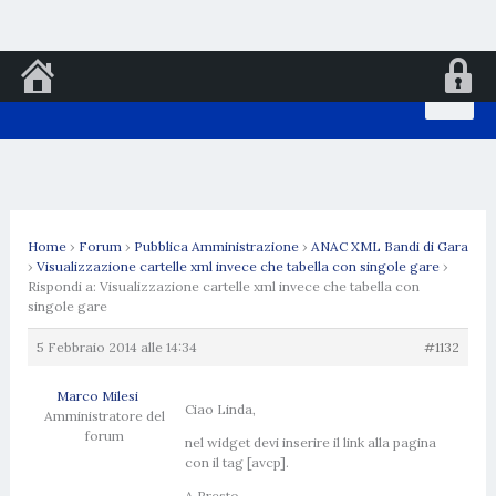
Vai
al
contenuto
Home
›
Forum
›
Pubblica Amministrazione
›
ANAC XML Bandi di Gara
›
Visualizzazione cartelle xml invece che tabella con singole gare
›
Rispondi a: Visualizzazione cartelle xml invece che tabella con
singole gare
5 Febbraio 2014 alle 14:34
#1132
Marco Milesi
Ciao Linda,
Amministratore del
forum
nel widget devi inserire il link alla pagina
con il tag [avcp].
A Presto