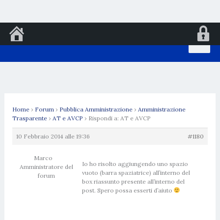
Vai
al
contenuto
Home
›
Forum
›
Pubblica Amministrazione
›
Amministrazione
Trasparente
›
AT e AVCP
›
Rispondi a: AT e AVCP
10 Febbraio 2014 alle 19:36
#1180
Marco
Io ho risolto aggiungendo uno spazio
Amministratore del
vuoto (barra spaziatrice) all’interno del
forum
box riassunto presente all’interno del
post. Spero possa esserti d’aiuto