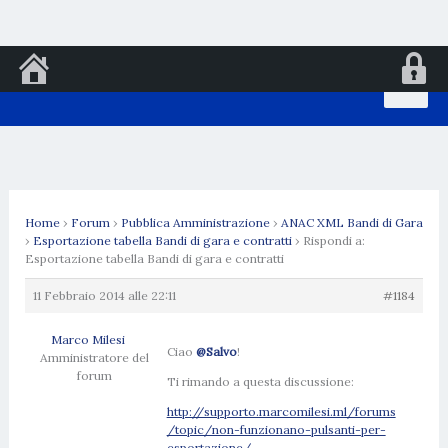
Vai
al
contenuto
Home
›
Forum
›
Pubblica Amministrazione
›
ANAC XML Bandi di Gara
›
Esportazione tabella Bandi di gara e contratti
›
Rispondi a:
Esportazione tabella Bandi di gara e contratti
11 Febbraio 2014 alle 22:11
#1184
Marco Milesi
Ciao
@Salvo
!
Amministratore del
forum
Ti rimando a questa discussione:
http://supporto.marcomilesi.ml/forums
/topic/non-funzionano-pulsanti-per-
esportazione/