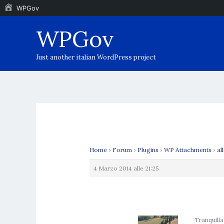
WPGov
Vai
WPGov
al
contenuto
Just another italian WordPress project
Home
›
Forum
›
Plugins
›
WP Attachments
›
al
4 Marzo 2014 alle 21:25
Tranquilla