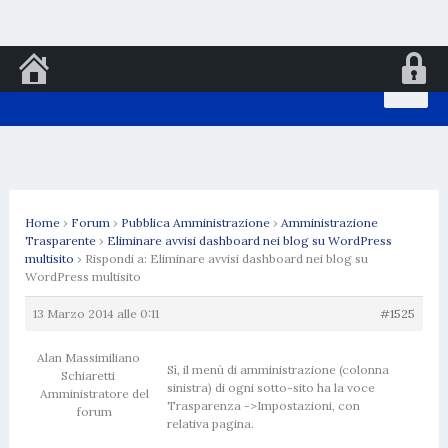
Vai
al
contenuto
Home
›
Forum
›
Pubblica Amministrazione
›
Amministrazione
Trasparente
›
Eliminare avvisi dashboard nei blog su WordPress
multisito
›
Rispondi a: Eliminare avvisi dashboard nei blog su
WordPress multisito
13 Marzo 2014 alle 0:11
#1525
Alan Massimiliano
Sì, il menù di amministrazione (colonna
Schiaretti
sinistra) di ogni sotto-sito ha la voce
Amministratore del
Trasparenza ->Impostazioni, con
forum
relativa pagina.