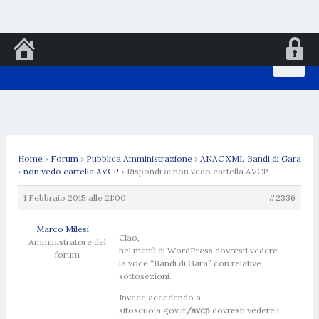
Vai
al
contenuto
Home
›
Forum
›
Pubblica Amministrazione
›
ANAC XML Bandi di Gara
›
non vedo cartella AVCP
›
Rispondi a: non vedo cartella AVCP
1 Febbraio 2015 alle 21:00
#2336
Marco Milesi
Ciao,
Amministratore del
nel menù di WordPress dovresti vedere
forum
la voce “Bandi di Gara” con relative
sottosezioni.
Invece accedendo a
sitoscuola.gov.it
/avcp
dovresti vedere i