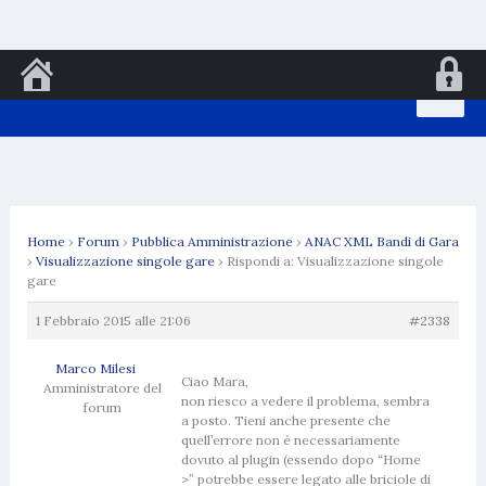
Vai
al
contenuto
Home
›
Forum
›
Pubblica Amministrazione
›
ANAC XML Bandi di Gara
›
Visualizzazione singole gare
›
Rispondi a: Visualizzazione singole
gare
1 Febbraio 2015 alle 21:06
#2338
Marco Milesi
Ciao Mara,
Amministratore del
non riesco a vedere il problema, sembra
forum
a posto. Tieni anche presente che
quell’errore non è necessariamente
dovuto al plugin (essendo dopo “Home
>” potrebbe essere legato alle briciole di