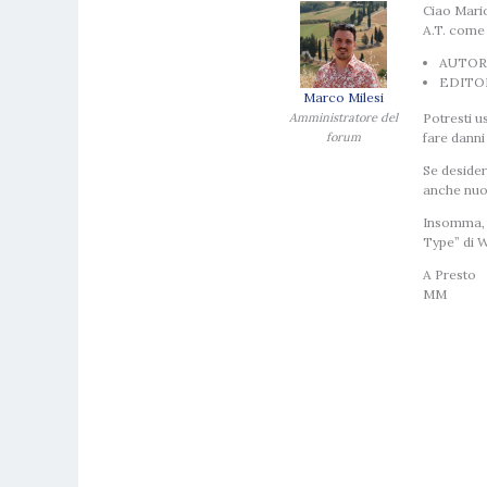
Ciao Mari
A.T. come s
AUTORE 
EDITORE
Marco Milesi
Amministratore del
Potresti us
forum
fare danni
Se desider
anche nuov
Insomma, d
Type” di W
A Presto
MM