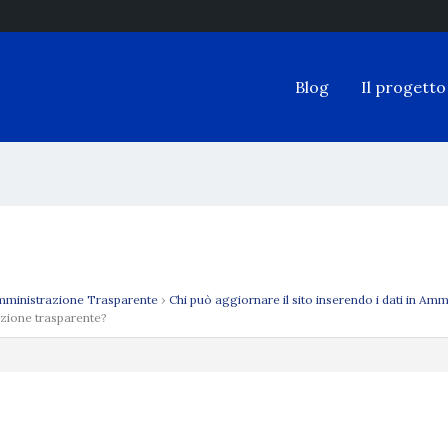
Blog
Il progetto
ministrazione Trasparente
›
Chi può aggiornare il sito inserendo i dati in Am
razione trasparente?