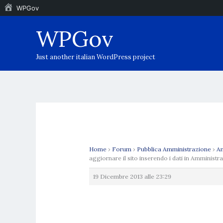
WPGov
Vai
WPGov
al
contenuto
Just another italian WordPress project
Home
›
Forum
›
Pubblica Amministrazione
›
Am
aggiornare il sito inserendo i dati in Amminist
19 Dicembre 2013 alle 23:29