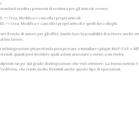
o,
tandard eredita i permessi di scrittura per gli articoli, ovvero:
=> Crea, Modifica e cancella i propri articoli
 => Crea, Modifica e cancella i propri articoli e quelli dei colleghi
are il ruolo di autore per gli uffici, dando loro la possibilità di scrivere anche arti
 al tuo lavoro.
i un’integrazione più profonda puoi provare a installare i plugin MAP-CAP o 
i ruoli, quindi puoi decidere quali azioni associare o meno a un ruolo).
ipende un po’ dal grado di integrazione che vuoi ottenere. La buona notizia è 
ordPress, che rende molto flessibili anche questo tipo di operazioni.