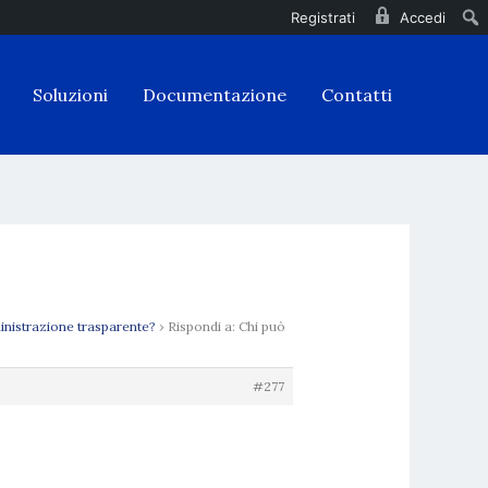
Registrati
Accedi
Soluzioni
Documentazione
Contatti
ministrazione trasparente?
›
Rispondi a: Chi può
#277