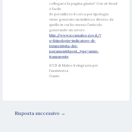
collegarci la pagina giusta? Con at-head
è facile
Se poi utilizzo il cerca per tipologia
viene generato un indirizzo diverso da
quello in cui ho messo l’articolo
generando un errore.
http://www.iccsmaleo.gov.it/?
s=&tipologie=indicatore-di-
tempestivita-dei-
pagamenti&post_type=amm-
trasparente
ICCS di Maleo ti ringrazia per
l’assistenza
Dante
Risposta successivo
→