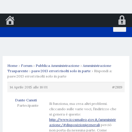
Vai
al
contenuto
Home
›
Forum
›
Pubblica Amministrazione
›
Amministrazione
Trasparente
›
pasw2013 errori risolti solo in parte
›
Rispondi a:
pasw2013 errori risolti solo in parte
14 Aprile 2015 alle 16:01
#2819
Dante Canuti
Si funziona, ma crea altri problemi.
Partecipante
cliccando sulle varie voci, l’indirizzo che
si genera è questo:
http://www.iccsmaleo.gov.it/amministr
azione/#disposizionigenerali
perciò
non porta da nessuna parte. Come