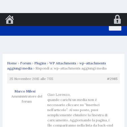
Vai
al
contenuto
Home
›
Forum
›
Plugins
›
WP Attachments
›
wp-attachments
aggiungi media
›
Rispondi a: wp-attachments aggiungi media
25 Novembre 2015 alle 7:55
#2985
Marco Milesi
Ciao Lorenzo,
Amministratore del
quando carichi un media non è
forum
necessario cliccare su “Inserisci
nell’articolo”. Al suo posto, puoi
semplicemente chiudere la finestra di
caricamento. Aggiornando la pagina, i
file compariranno nella lista da back-end