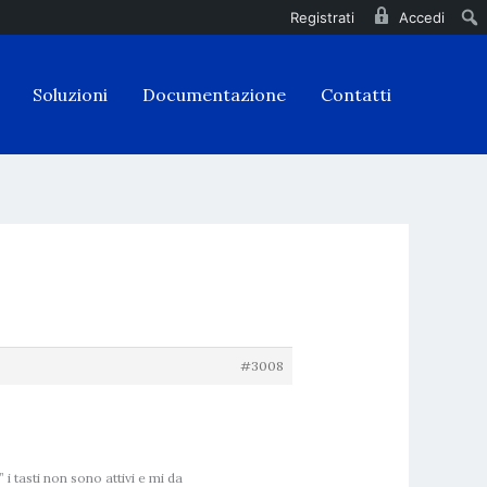
Registrati
Accedi
Soluzioni
Documentazione
Contatti
#3008
 tasti non sono attivi e mi da