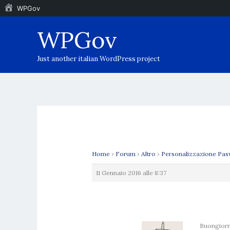
WPGov
Vai
WPGov
al
contenuto
Just another italian WordPress project
Home
›
Forum
›
Altro
›
Personalizzazione Pa
11 Gennaio 2016 alle 8:37
Buongiorno