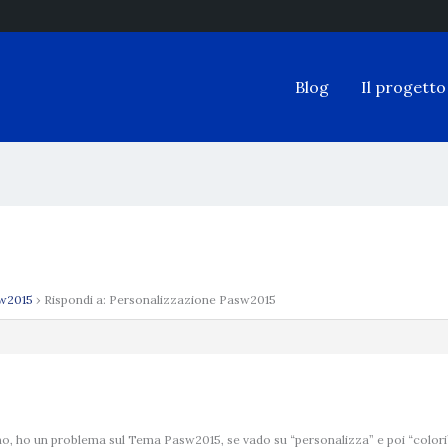
Blog
Il progetto
sw2015
›
Rispondi a: Personalizzazione Pasw2015
, ho un problema sul Tema Pasw2015, se vado su “personalizza” e poi “colori” i