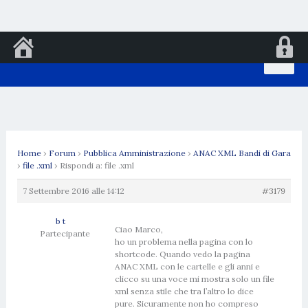
Vai
al
contenuto
Home
›
Forum
›
Pubblica Amministrazione
›
ANAC XML Bandi di Gara
›
file .xml
›
Rispondi a: file .xml
7 Settembre 2016 alle 14:12
#3179
b t
Ciao Marco,
Partecipante
ho un problema nella pagina con lo
shortcode. Quando vedo la pagina
ANAC XML con le cartelle e gli anni e
clicco su una voce mi mostra solo un file
xml senza stile che tra l’altro lo dice
pure. Sicuramente non ho compreso