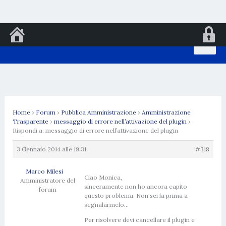
Vai
al
contenuto
Home
›
Forum
›
Pubblica Amministrazione
›
Amministrazione
Trasparente
›
messaggio di errore nell’attivazione del plugin
›
Rispondi a: messaggio di errore nell’attivazione del plugin
3 Gennaio 2014 alle 19:31
#318
Marco Milesi
Ciao Monica,
Amministratore del
sinceramente non ho ancora capito
forum
questo problema. Non sei la prima a
segnalarmelo…
Per risolvere devi cancellare il plugin e