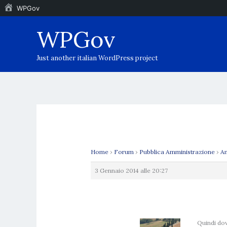
WPGov
Vai
WPGov
al
contenuto
Just another italian WordPress project
Home
›
Forum
›
Pubblica Amministrazione
›
Am
3 Gennaio 2014 alle 20:27
Quindi dov