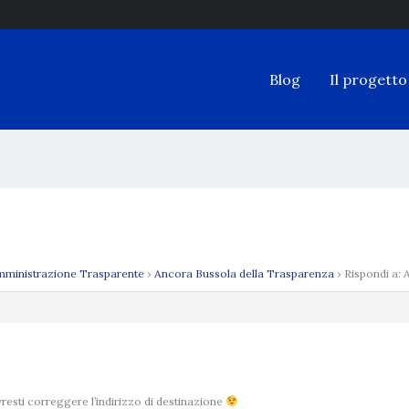
Blog
Il progetto
ministrazione Trasparente
›
Ancora Bussola della Trasparenza
›
Rispondi a:
resti correggere l’indirizzo di destinazione