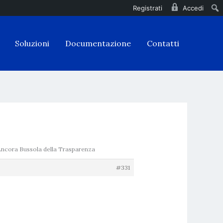
Registrati
Accedi
Soluzioni
Documentazione
Contatti
 Ancora Bussola della Trasparenza
#331