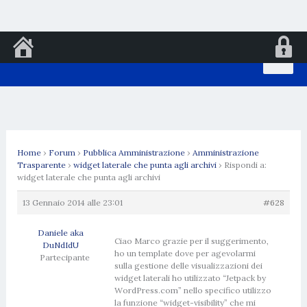
Vai
al
contenuto
Home
›
Forum
›
Pubblica Amministrazione
›
Amministrazione
Trasparente
›
widget laterale che punta agli archivi
›
Rispondi a:
widget laterale che punta agli archivi
13 Gennaio 2014 alle 23:01
#628
Daniele aka
Ciao Marco grazie per il suggerimento,
DuNdIdU
ho un template dove per agevolarmi
Partecipante
sulla gestione delle visualizzazioni dei
widget laterali ho utilizzato “Jetpack by
WordPress.com” nello specifico utilizzo
la funzione “widget-visibility” che mi