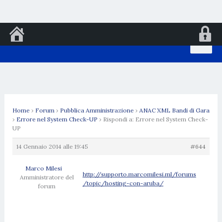
Vai
al
contenuto
Home
›
Forum
›
Pubblica Amministrazione
›
ANAC XML Bandi di Gara
›
Errore nel System Check-UP
›
Rispondi a: Errore nel System Check-
UP
14 Gennaio 2014 alle 19:45
#644
Marco Milesi
http://supporto.marcomilesi.ml/forums
Amministratore del
/topic/hosting-con-aruba/
forum