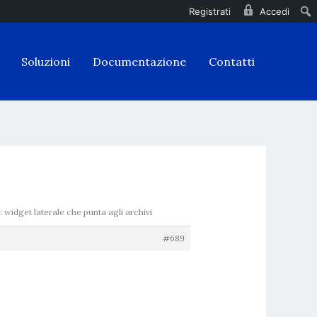
Registrati
Accedi
Soluzioni
Documentazione
Contatti
: widget laterale che punta agli archivi
#689