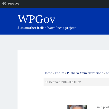
WPGov
Vai
WPGov
al
contenuto
Just another italian WordPress project
Home
›
Forum
›
Pubblica Amministrazione
›
Am
16 Gennaio 2014 alle 18:22
Il mio pro