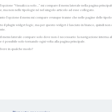
l’opzione “Visualizza solo…” mi compare il menu laterale nella pagina principa
e, ma non nelle tipologie né nel singolo articolo ad esse collegato.
nto l’opzione il menu mi compare ovunque tranne che nelle pagine delle tipologie
ato il plugin widget logic, ma per questo widget è lasciato in bianco, quindi non
nte.
l menu laterale compare solo dove non è necessario: la navigazione interna a
e è possibile solo tornando ogni volta alla pagina principale.
olvere in qualche modo?