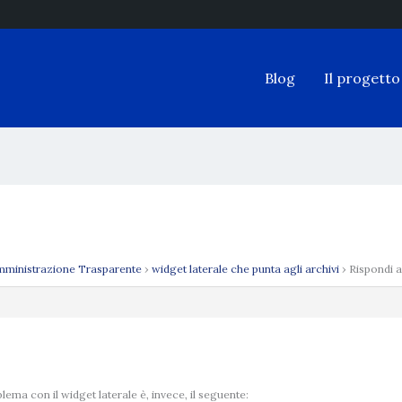
Blog
Il progetto
ministrazione Trasparente
›
widget laterale che punta agli archivi
›
Rispondi a
blema con il widget laterale è, invece, il seguente: