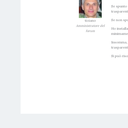
Se spunto 
trasparent
Se non spu
tiziano
Amministratore del
Ho install
forum
minimame
Insomma, i
trasparent
Si può ris