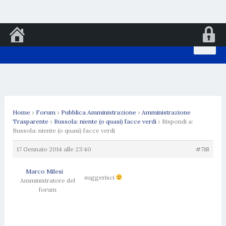
Vai
al
contenuto
Home
›
Forum
›
Pubblica Amministrazione
›
Amministrazione
Trasparente
›
Bussola: niente (o quasi) facce verdi
›
Rispondi a:
Bussola: niente (o quasi) facce verdi
17 Gennaio 2014 alle 23:40
#718
Marco Milesi
suggerisci
Amministratore del
forum