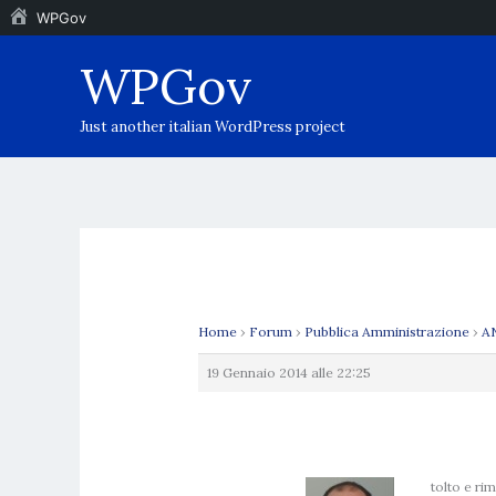
WPGov
Vai
WPGov
al
contenuto
Just another italian WordPress project
Home
›
Forum
›
Pubblica Amministrazione
›
AN
19 Gennaio 2014 alle 22:25
tolto e ri