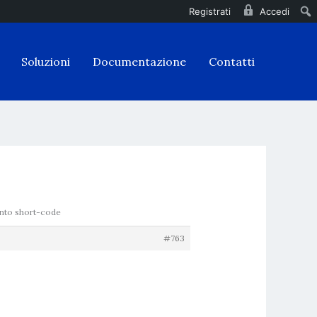
Registrati
Accedi
Soluzioni
Documentazione
Contatti
nto short-code
#763