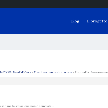
Blog
Il progetto
AC XML Bandi di Gara
›
Funzionamento short-code
›
Rispondi a: Funzioname
messo ma la situazione non è cambiata….