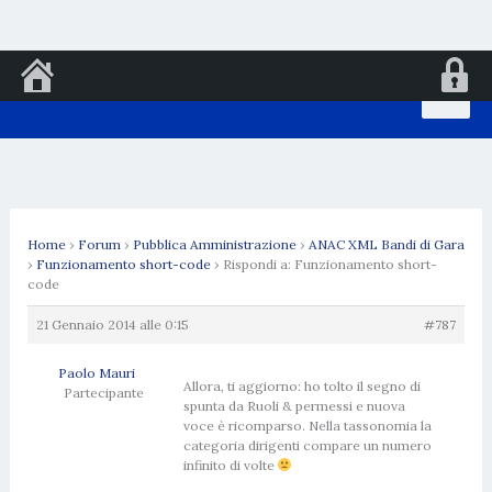
Vai
al
contenuto
Home
›
Forum
›
Pubblica Amministrazione
›
ANAC XML Bandi di Gara
›
Funzionamento short-code
›
Rispondi a: Funzionamento short-
code
21 Gennaio 2014 alle 0:15
#787
Paolo Mauri
Allora, ti aggiorno: ho tolto il segno di
Partecipante
spunta da Ruoli & permessi e nuova
voce è ricomparso. Nella tassonomia la
categoria dirigenti compare un numero
infinito di volte