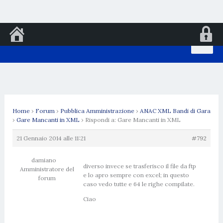
Vai
al
contenuto
Home
›
Forum
›
Pubblica Amministrazione
›
ANAC XML Bandi di Gara
›
Gare Mancanti in XML
›
Rispondi a: Gare Mancanti in XML
21 Gennaio 2014 alle 11:21
#792
damiano
diverso invece se trasferisco il file da ftp
Amministratore del
e lo apro sempre con excel; in questo
forum
caso vedo tutte e 64 le righe compilate.
Ciao