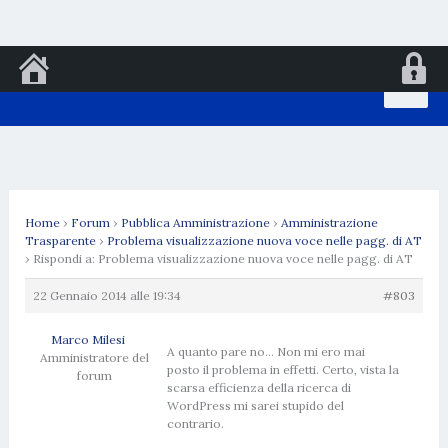
Vai
al
contenuto
Home
›
Forum
›
Pubblica Amministrazione
›
Amministrazione
Trasparente
›
Problema visualizzazione nuova voce nelle pagg. di AT
›
Rispondi a: Problema visualizzazione nuova voce nelle pagg. di AT
22 Gennaio 2014 alle 19:34
#803
Marco Milesi
A quanto pare no… Non mi ero mai
Amministratore del
posto il problema in effetti. Certo, vista la
forum
scarsa efficienza della ricerca di
WordPress mi sarei stupido del
contrario.