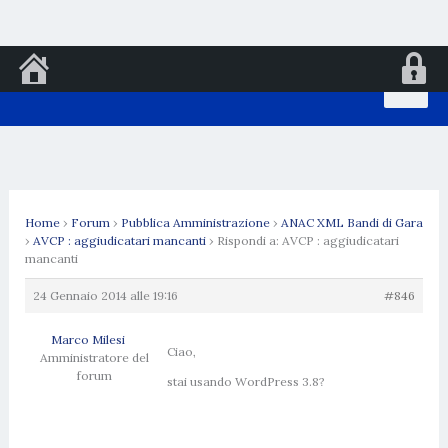
Vai
al
contenuto
Home
›
Forum
›
Pubblica Amministrazione
›
ANAC XML Bandi di Gara
›
AVCP : aggiudicatari mancanti
›
Rispondi a: AVCP : aggiudicatari
mancanti
24 Gennaio 2014 alle 19:16
#846
Marco Milesi
Ciao,
Amministratore del
forum
stai usando WordPress 3.8?