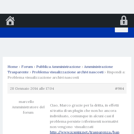
Vai
al
contenuto
Home
›
Forum
›
Pubblica Amministrazione
›
Amministrazione
Trasparente
›
Problema visualizzazione archivi nascosti
›
Rispondi a:
Problema visualizzazione archivi nascosti
28 Gennaio 2014 alle 17:04
#964
marcello
Ciao, Marco grazie per la dritta, in effetti
Amministratore del
si tratta di un plugin che non ho ancora
forum
individuato, comunque in alcuni casi il
problema persiste i riferimenti normativi
non vengono visualizzati
http://www.icspini.net/trasparenza/ban