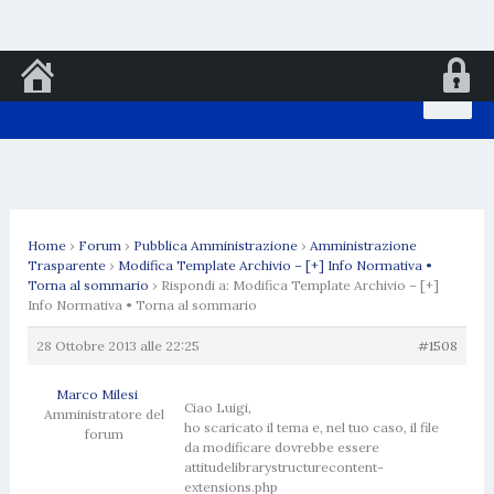
Vai
al
contenuto
Home
›
Forum
›
Pubblica Amministrazione
›
Amministrazione
Trasparente
›
Modifica Template Archivio – [+] Info Normativa •
Torna al sommario
›
Rispondi a: Modifica Template Archivio – [+]
Info Normativa • Torna al sommario
28 Ottobre 2013 alle 22:25
#1508
Marco Milesi
Ciao Luigi,
Amministratore del
ho scaricato il tema e, nel tuo caso, il file
forum
da modificare dovrebbe essere
attitudelibrarystructurecontent-
extensions.php