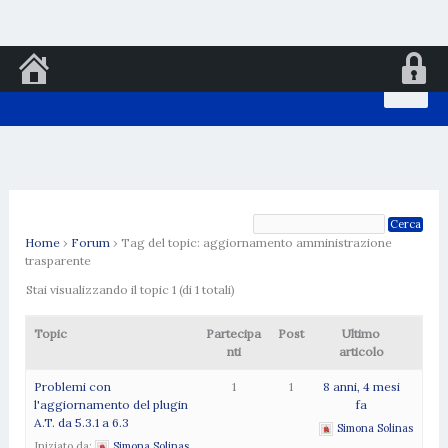
Vai
al
contenuto
Home
›
Forum
›
Tag del topic: aggiornamento amministrazione
trasparente
Stai visualizzando il topic 1 (di 1 totali)
Topic
Partecipa
Post
Ultimo
nti
articolo
Problemi con
1
1
8 anni, 4 mesi
l'aggiornamento del plugin
fa
A.T. da 5.3.1 a 6.3
Simona Solinas
Iniziato da:
Simona Solinas