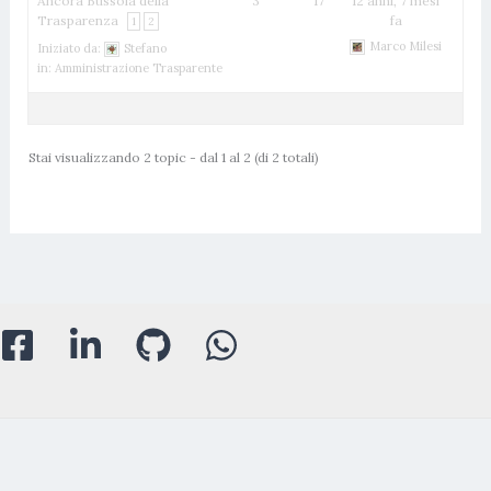
Ancora Bussola della
3
17
12 anni, 7 mesi
Trasparenza
fa
1
2
Marco Milesi
Iniziato da:
Stefano
in:
Amministrazione Trasparente
Stai visualizzando 2 topic - dal 1 al 2 (di 2 totali)