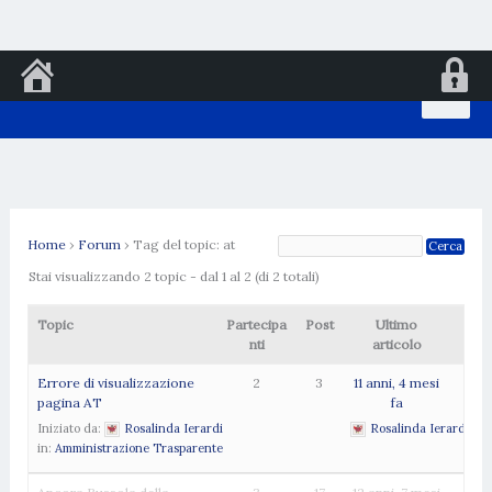
Vai
al
contenuto
Home
›
Forum
›
Tag del topic: at
Stai visualizzando 2 topic - dal 1 al 2 (di 2 totali)
Topic
Partecipa
Post
Ultimo
nti
articolo
Errore di visualizzazione
2
3
11 anni, 4 mesi
pagina AT
fa
Iniziato da:
Rosalinda Ierardi
Rosalinda Ierardi
in:
Amministrazione Trasparente