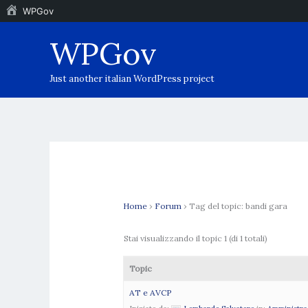
WPGov
Vai
WPGov
al
contenuto
Just another italian WordPress project
Home
›
Forum
›
Tag del topic: bandi gara
Stai visualizzando il topic 1 (di 1 totali)
Topic
AT e AVCP