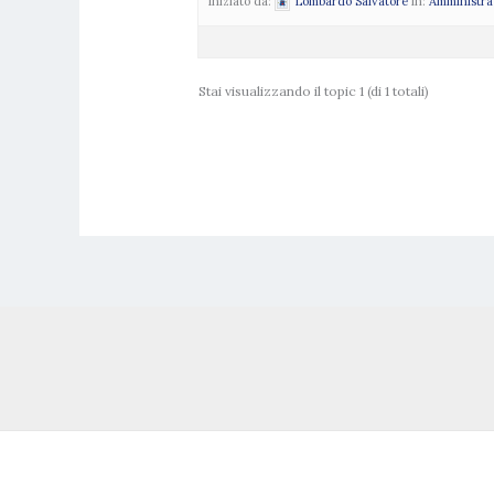
Iniziato da:
Lombardo Salvatore
in:
Amministra
Stai visualizzando il topic 1 (di 1 totali)