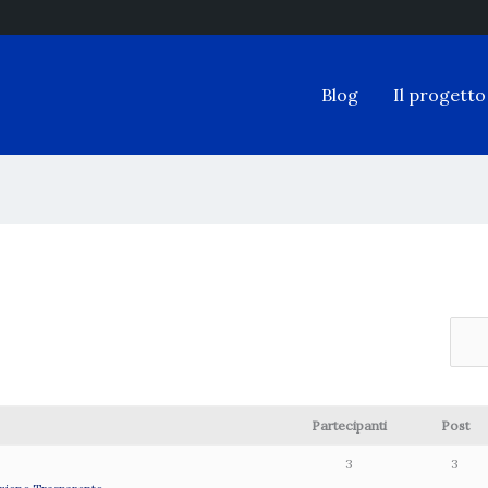
Blog
Il progetto
Partecipanti
Post
3
3