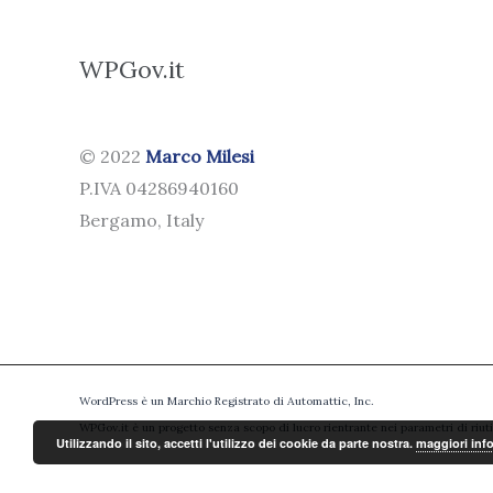
WPGov.it
© 2022
Marco Milesi
P.IVA 04286940160
Bergamo, Italy
WordPress è un Marchio Registrato di Automattic, Inc.
WPGov.it è un progetto senza scopo di lucro rientrante nei parametri di riut
Utilizzando il sito, accetti l'utilizzo dei cookie da parte nostra.
maggiori inf