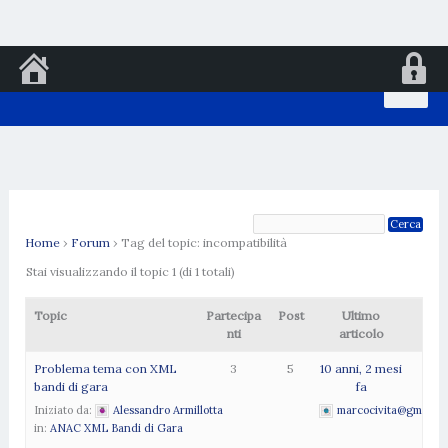
Vai
al
contenuto
Home
›
Forum
›
Tag del topic: incompatibilità
Stai visualizzando il topic 1 (di 1 totali)
Topic
Partecipa
Post
Ultimo
nti
articolo
Problema tema con XML
3
5
10 anni, 2 mesi
bandi di gara
fa
Iniziato da:
Alessandro Armillotta
marcocivita@gmail.c
in:
ANAC XML Bandi di Gara