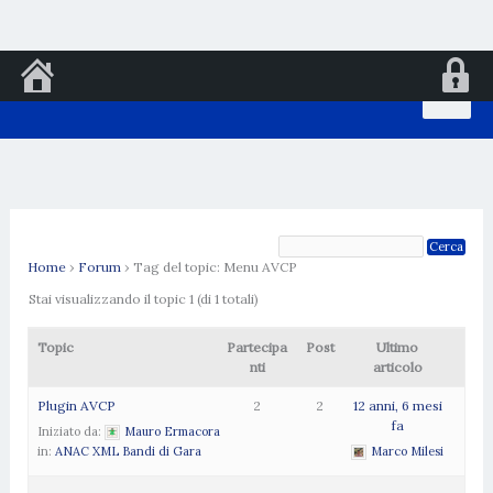
Vai
al
contenuto
Home
›
Forum
›
Tag del topic: Menu AVCP
Stai visualizzando il topic 1 (di 1 totali)
Topic
Partecipa
Post
Ultimo
nti
articolo
Plugin AVCP
2
2
12 anni, 6 mesi
fa
Iniziato da:
Mauro Ermacora
in:
ANAC XML Bandi di Gara
Marco Milesi