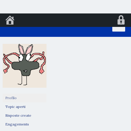
Vai
al
contenuto
Profilo
Topic aperti
Risposte create
Engagements