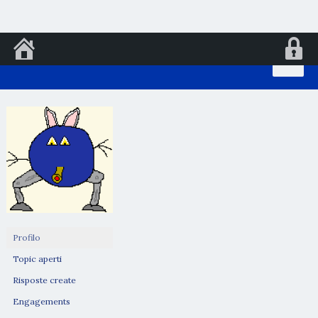
Vai
al
contenuto
Profilo
Topic aperti
Risposte create
Engagements