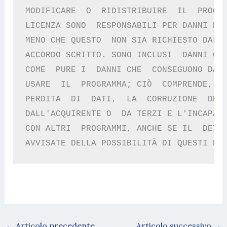
MODIFICARE  O  RIDISTRIBUIRE  IL  PROGRA
LICENZA SONO  RESPONSABILI PER DANNI NEI
MENO CHE QUESTO  NON SIA RICHIESTO DALLE
ACCORDO SCRITTO. SONO INCLUSI  DANNI GEN
COME  PURE I  DANNI CHE  CONSEGUONO DALL
USARE  IL  PROGRAMMA; CIÒ  COMPRENDE,  S
PERDITA  DI  DATI,  LA  CORRUZIONE  DEI 
DALL'ACQUIRENTE O  DA TERZI E L'INCAPACI
CON ALTRI  PROGRAMMI, ANCHE SE IL  DETEN
←
Articolo precedente
Articolo successivo
→